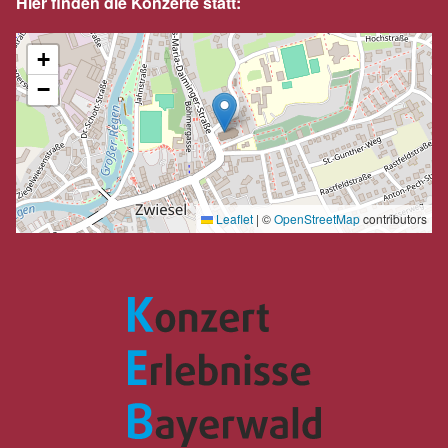
Hier finden die Konzerte statt:
+
−
Leaflet
|
©
OpenStreetMap
contributors