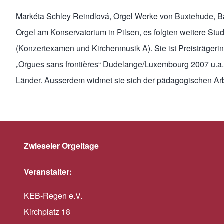
Markéta Schley Reindlová, Orgel Werke von Buxtehude, Ba
Orgel am Konservatorium in Pilsen, es folgten weitere St
(Konzertexamen und Kirchenmusik A). Sie ist Preisträgeri
„Orgues sans frontières“ Dudelange/Luxembourg 2007 u.a.)
Länder. Ausserdem widmet sie sich der pädagogischen Arb
Zwieseler Orgeltage
Veranstalter:
KEB-Regen e.V.
Kirchplatz 18